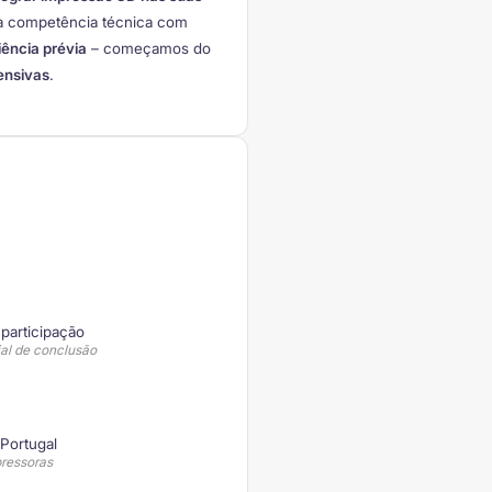
a competência técnica com
ência prévia
– começamos do
ensivas
.
 participação
al de conclusão
Portugal
ressoras