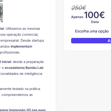
250€
100€
Apenas
Data
ial
. Utilizamos as mesmas
ossa operação comercial,
A
empresarial. Desde startups
rmandos
implementam
rofissionais.
inicial
: desde a preparação
ar o
ecossistema Bambu Lab
ionalidades de inteligência
tamente testado na prática.
, compreendemos as
tegrar impressão 3D nas suas