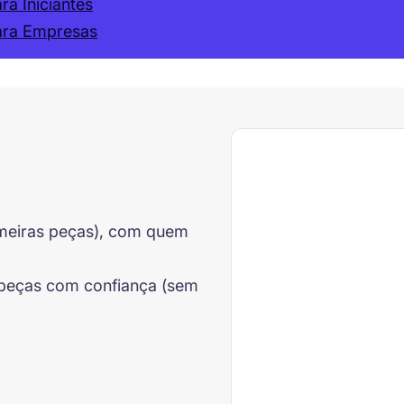
a Iniciantes
ara Empresas
imeiras peças), com quem
s peças com confiança (sem