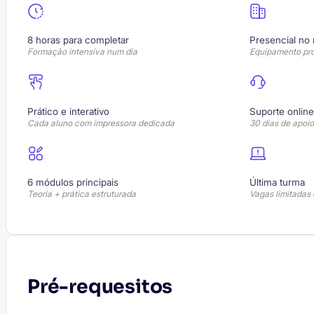
8 horas para completar
Presencial n
Formação intensiva num dia
Equipamento prof
Prático e interativo
Suporte onlin
Cada aluno com impressora dedicada
30 dias de apoio
6 módulos principais
Última turma
Teoria + prática estruturada
Vagas limitadas 
Pré-requesitos