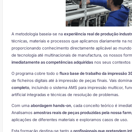
A metodologia baseia-se na
experiência real de produção industr
técnicas, materiais e processos que aplicamos diariamente na n
proporcionando conhecimento directamente aplicável ao mundo 
de tecnologia até multinacionais de manufactura, os nossos fo
imediatamente as competências adquiridas
nos seus contextos p
O programa cobre todo o
fluxo base de trabalho da impressão 3D 
de ficheiros digitais até à impressão de peças finais. Vais domin
completo
, incluindo o sistema AMS para impressão multicor, func
artificial integradas e técnicas de resolução de problemas.
Com uma
abordagem hands-on
, cada conceito teórico é imedia
Analisamos
amostras reais de peças produzidas pela nossa farm
aplicações de diferentes materiais e exploramos casos de uso.
Esta formação destina-se tanto a
profissionais que pretendem in